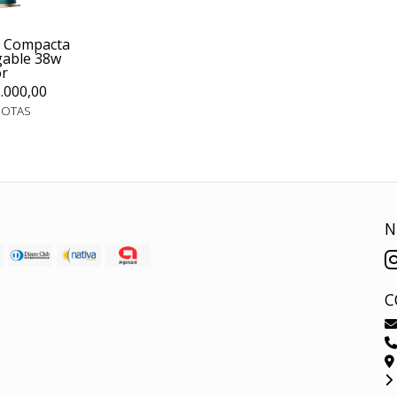
a Compacta
gable 38w
or
.000,00
UOTAS
N
C