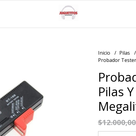
Inicio
Pilas
Probador Tester 
Probad
Pilas Y
Megali
$12.000,00