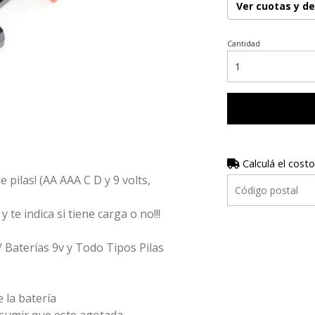
Ver cuotas y d
Cantidad
Calculá el costo
pilas! (AA AAA C D y 9 volts,
 te indica si tiene carga o no!!!
/ Baterías 9v y Todo Tipos Pilas
 la batería